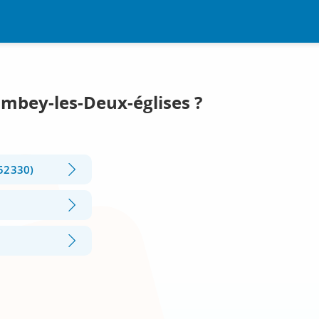
ombey-les-Deux-églises ?
(52330)