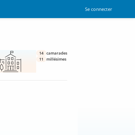
Se connecter
14
camarades
11
millésimes