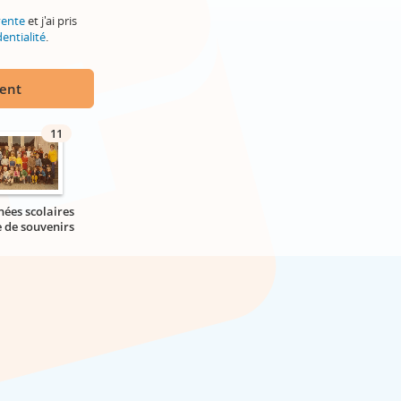
vente
et j'ai pris
entialité
.
ment
11
nées scolaires
e de souvenirs