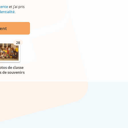
vente
et j'ai pris
entialité
.
ment
28
otos de classe
s de souvenirs