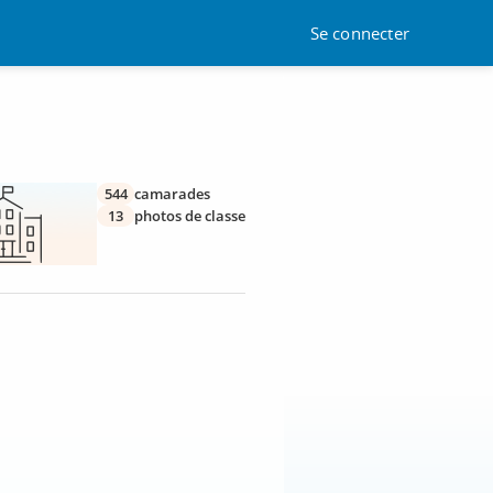
Se connecter
544
camarades
13
photos de classe