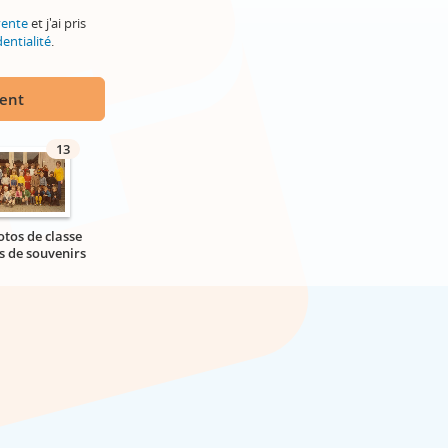
vente
et j'ai pris
entialité
.
ment
13
otos de classe
s de souvenirs