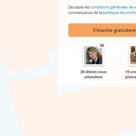
J'accepte les
conditions générales de 
connaissance de la
politique de confid
S'inscrire gratuite
38
38 élèves vous
19 an
attendent
plein