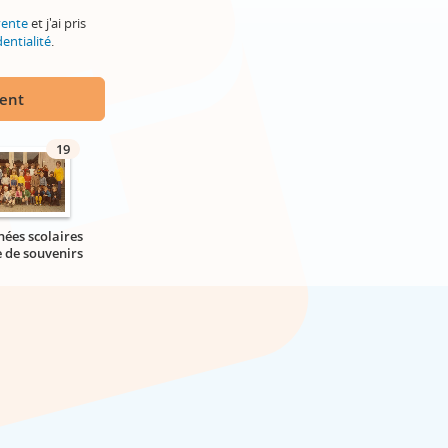
vente
et j'ai pris
entialité
.
ment
19
nées scolaires
e de souvenirs