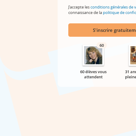
J'accepte les
conditions générales de 
connaissance de la
politique de confid
S'inscrire gratuite
60
60 élèves vous
31 an
attendent
plein