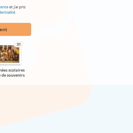
vente
et j'ai pris
entialité
.
ment
31
nées scolaires
e de souvenirs