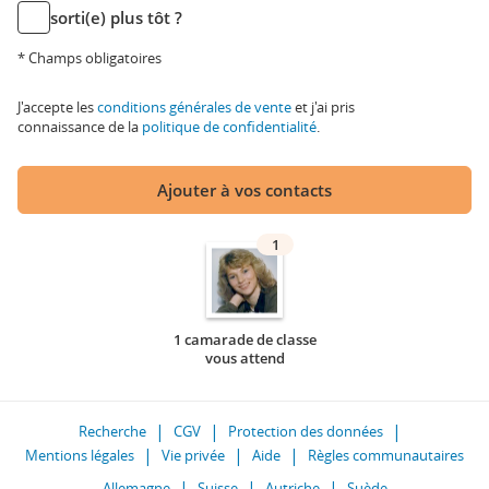
sorti(e) plus tôt ?
* Champs obligatoires
J'accepte les
conditions générales de vente
et j'ai pris
connaissance de la
politique de confidentialité
.
Ajouter à vos contacts
1
1 camarade de classe
vous attend
Recherche
CGV
Protection des données
Mentions légales
Vie privée
Aide
Règles communautaires
Allemagne
Suisse
Autriche
Suède