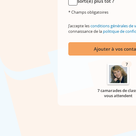
sorti(e) plus tôt ?
* Champs obligatoires
J'accepte les
conditions générales de 
connaissance de la
politique de confid
Ajouter à vos conta
7
7 camarades de clas
vous attendent