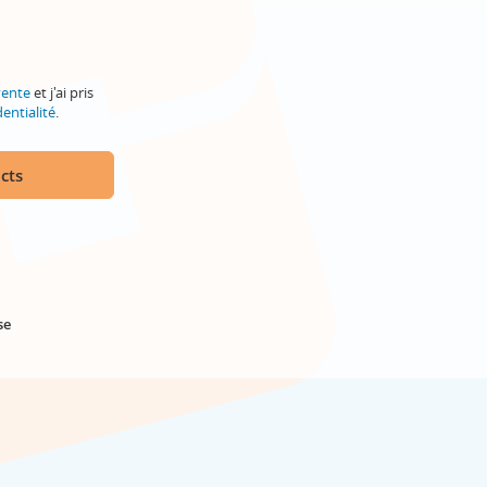
vente
et j'ai pris
entialité
.
cts
se