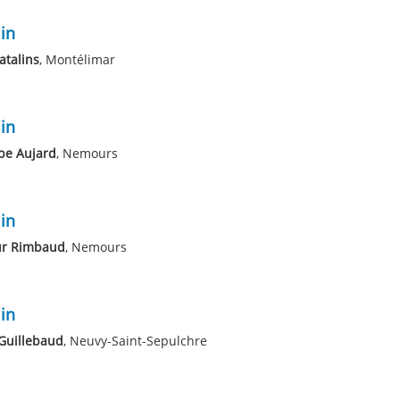
in
atalins
, Montélimar
in
pe Aujard
, Nemours
in
ur Rimbaud
, Nemours
in
Guillebaud
, Neuvy-Saint-Sepulchre