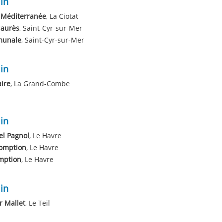
in
 Méditerranée
, La Ciotat
Jaurès
, Saint-Cyr-sur-Mer
unale
, Saint-Cyr-sur-Mer
in
ire
, La Grand-Combe
in
el Pagnol
, Le Havre
somption
, Le Havre
mption
, Le Havre
in
r Mallet
, Le Teil