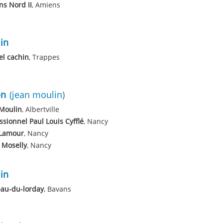
s Nord II
, Amiens
in
l cachin
, Trappes
on
(jean moulin)
Moulin
, Albertville
ssionnel Paul Louis Cyfflé
, Nancy
 Lamour
, Nancy
 Moselly
, Nancy
in
au-du-lorday
, Bavans