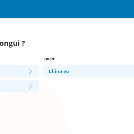
rongui ?
Lycée
Chirongui