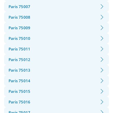
Paris 75007
Paris 75008
Paris 75009
Paris 75010
Paris 75011
Paris 75012
Paris 75013
Paris 75014
Paris 75015
Paris 75016
Paris 75017