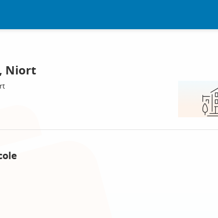
, Niort
rt
cole