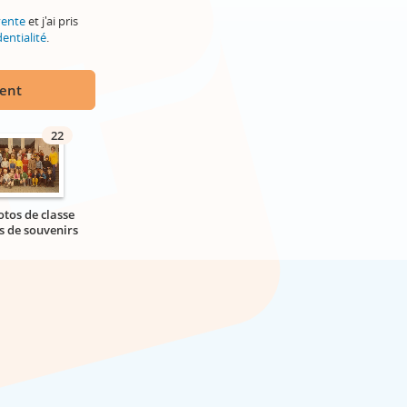
vente
et j'ai pris
entialité
.
ment
22
otos de classe
s de souvenirs