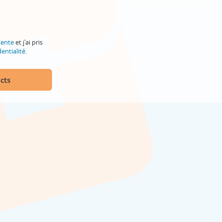
vente
et j'ai pris
entialité
.
cts