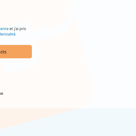
vente
et j'ai pris
entialité
.
cts
se