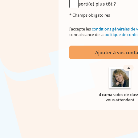
sorti(e) plus tôt ?
* Champs obligatoires
J'accepte les
conditions générales de 
connaissance de la
politique de confid
Ajouter à vos conta
4
4 camarades de clas
vous attendent