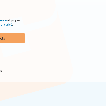
vente
et j'ai pris
entialité
.
cts
se