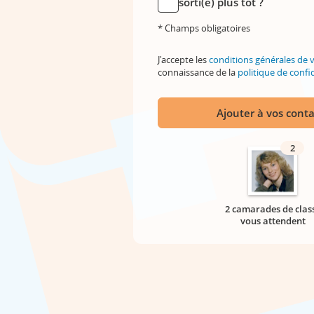
sorti(e) plus tôt ?
* Champs obligatoires
J'accepte les
conditions générales de 
connaissance de la
politique de confid
Ajouter à vos conta
2
2 camarades de clas
vous attendent