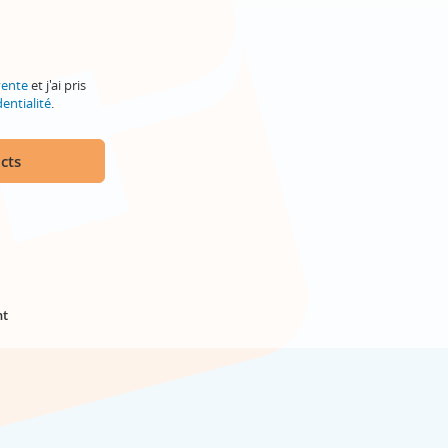
vente
et j'ai pris
entialité
.
cts
nt