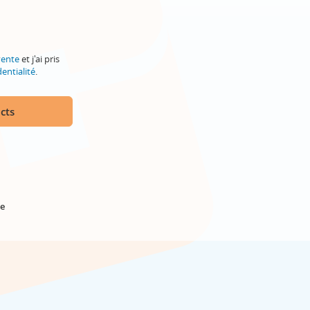
vente
et j'ai pris
entialité
.
cts
e