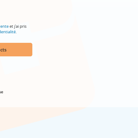
vente
et j'ai pris
entialité
.
cts
se