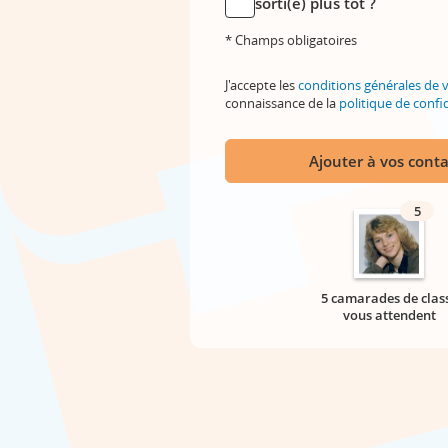
sorti(e) plus tôt ?
* Champs obligatoires
J'accepte les
conditions générales de 
connaissance de la
politique de confid
Ajouter à vos conta
5
5 camarades de clas
vous attendent