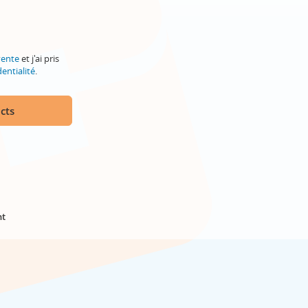
vente
et j'ai pris
entialité
.
cts
nt