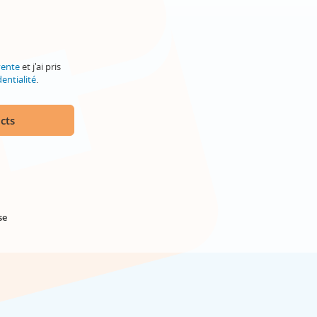
vente
et j'ai pris
entialité
.
cts
se