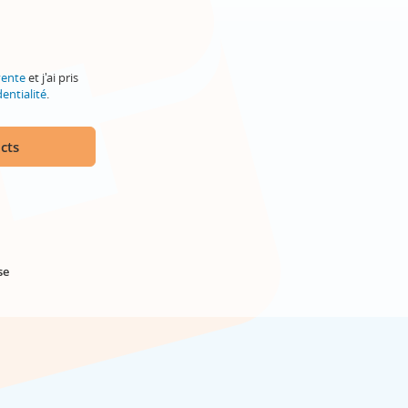
vente
et j'ai pris
entialité
.
cts
se