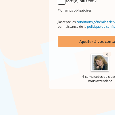
sorti(e) plus tôt ?
* Champs obligatoires
J'accepte les
conditions générales de 
connaissance de la
politique de confid
Ajouter à vos conta
6
6 camarades de clas
vous attendent