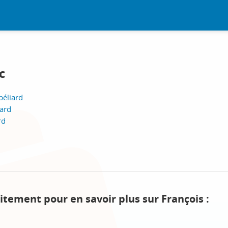
c
béliard
iard
rd
itement pour en savoir plus sur François :