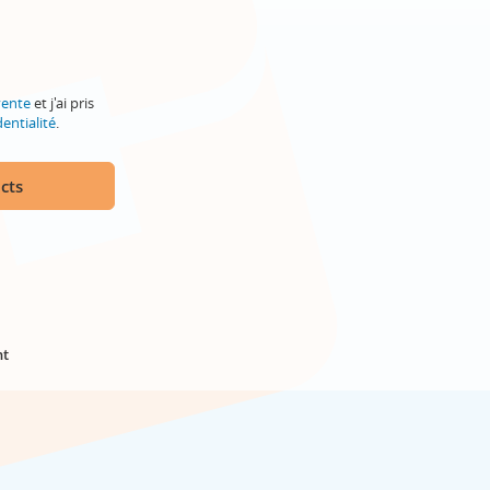
vente
et j'ai pris
entialité
.
cts
nt