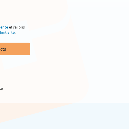
vente
et j'ai pris
entialité
.
cts
se