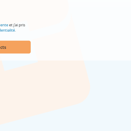
vente
et j'ai pris
entialité
.
cts