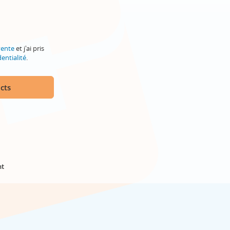
vente
et j'ai pris
entialité
.
cts
nt