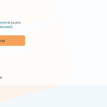
vente
et j'ai pris
entialité
.
cts
nt