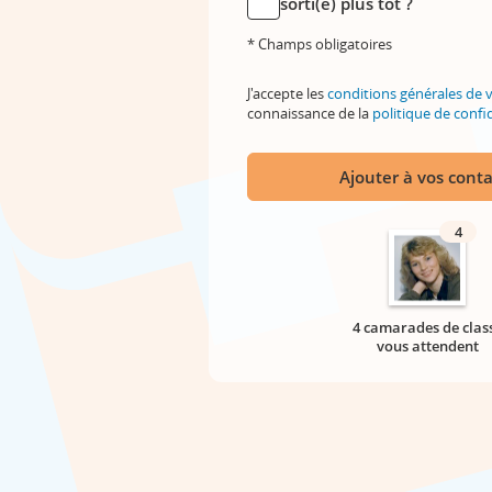
sorti(e) plus tôt ?
* Champs obligatoires
J'accepte les
conditions générales de 
connaissance de la
politique de confid
Ajouter à vos conta
4
4 camarades de clas
vous attendent