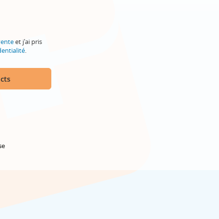
vente
et j'ai pris
entialité
.
cts
se