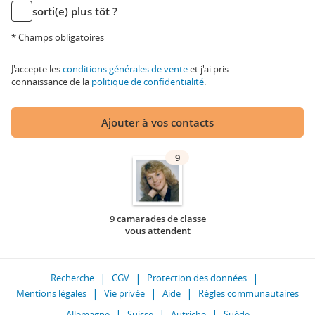
sorti(e) plus tôt ?
* Champs obligatoires
J'accepte les
conditions générales de vente
et j'ai pris
connaissance de la
politique de confidentialité
.
Ajouter à vos contacts
9
9 camarades de classe
vous attendent
Recherche
CGV
Protection des données
Mentions légales
Vie privée
Aide
Règles communautaires
Allemagne
Suisse
Autriche
Suède