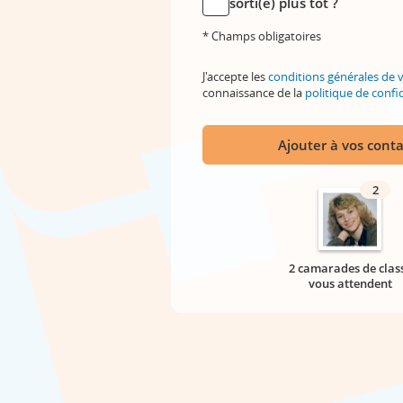
sorti(e) plus tôt ?
* Champs obligatoires
J'accepte les
conditions générales de 
connaissance de la
politique de confid
Ajouter à vos conta
2
2 camarades de clas
vous attendent