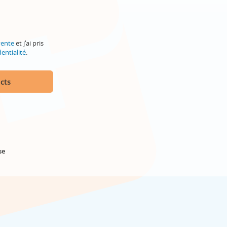
vente
et j'ai pris
entialité
.
cts
se