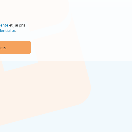
vente
et j'ai pris
entialité
.
cts