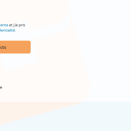
vente
et j'ai pris
entialité
.
cts
e