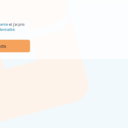
vente
et j'ai pris
entialité
.
cts