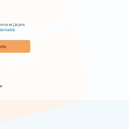
vente
et j'ai pris
entialité
.
cts
e