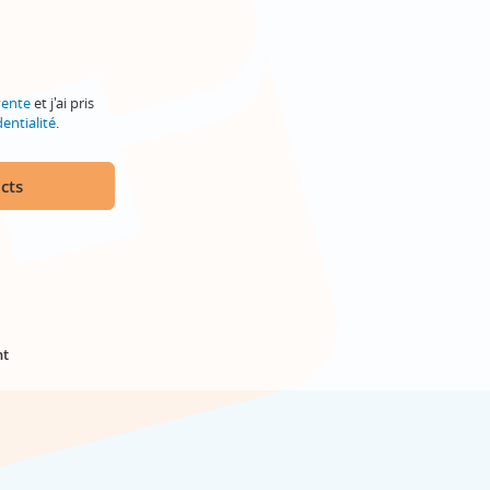
vente
et j'ai pris
entialité
.
cts
nt