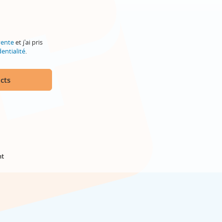
vente
et j'ai pris
entialité
.
cts
nt