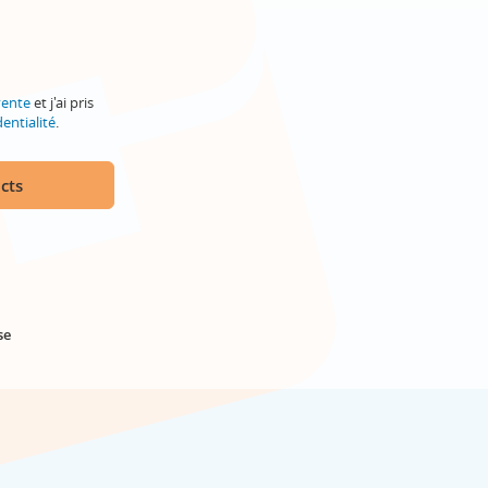
vente
et j'ai pris
entialité
.
cts
se