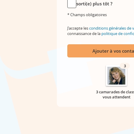
sorti(e) plus tôt ?
* Champs obligatoires
J'accepte les
conditions générales de 
connaissance de la
politique de confid
Ajouter à vos conta
3
3 camarades de clas
vous attendent