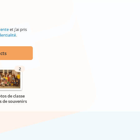
vente
et j'ai pris
entialité
.
cts
2
tos de classe
s de souvenirs