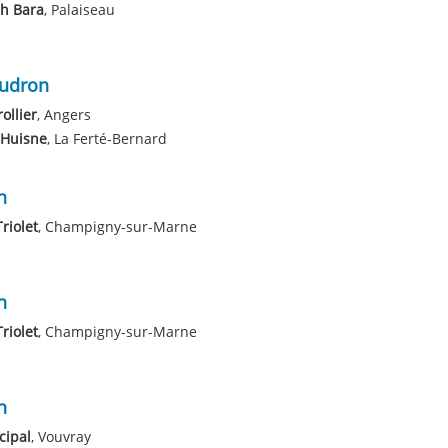
h Bara
, Palaiseau
audron
ollier
, Angers
'Huisne
, La Ferté-Bernard
n
Triolet
, Champigny-sur-Marne
n
Triolet
, Champigny-sur-Marne
n
cipal
, Vouvray