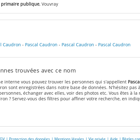
 primaire publique
, Vouvray
l Caudron
-
Pascal Caudron
-
Pascal Caudron
-
Pascal Caudron
onnes trouvées avec ce nom
e interne vous pouvez trouver les personnes qui s'appellent
Pasca
on sont enregistrées dans notre base de données. N'hésitez pas à
ersonnes, échanger avec elles, voir des photos etc. Vous êtes à l
ron ? Servez-vous des filtres pour affiner votre recherche, en indi
GV
Protection des données
Mentions légales
Vie privée
Aide
Règles c