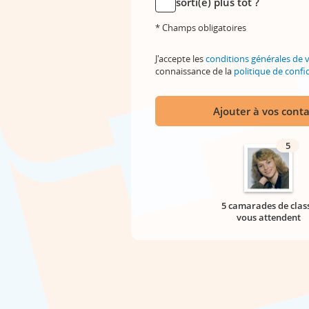
sorti(e) plus tôt ?
* Champs obligatoires
J'accepte les
conditions générales de 
connaissance de la
politique de confid
Ajouter à vos conta
5
5 camarades de clas
vous attendent