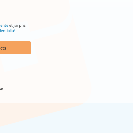
vente
et j'ai pris
entialité
.
cts
se