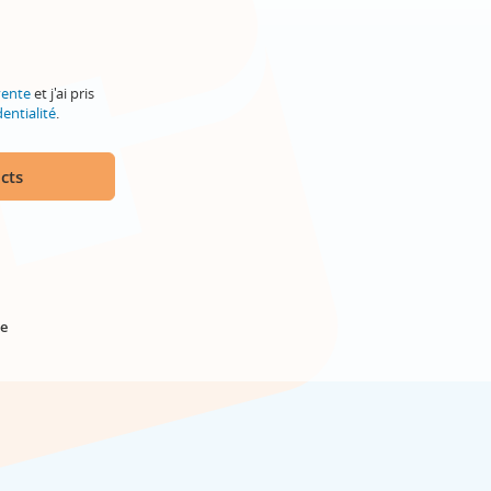
vente
et j'ai pris
entialité
.
cts
e