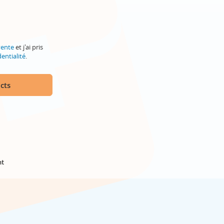
vente
et j'ai pris
entialité
.
cts
nt