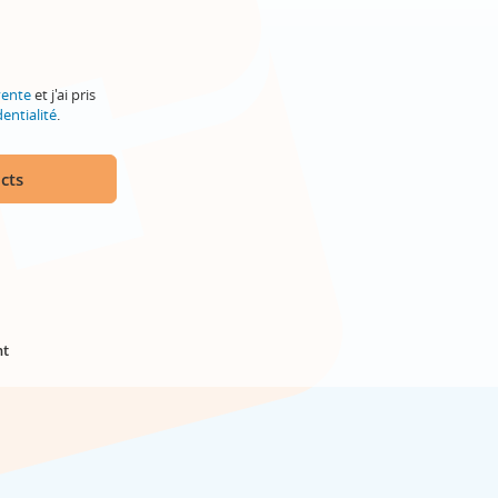
vente
et j'ai pris
entialité
.
cts
nt