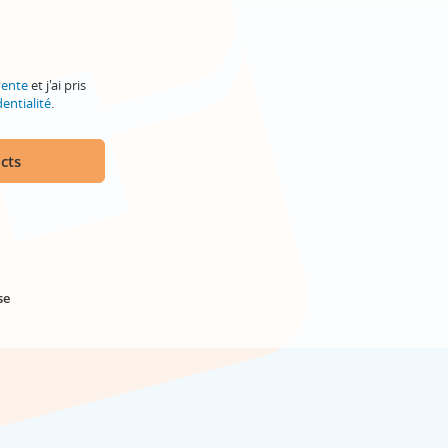
vente
et j'ai pris
entialité
.
cts
se