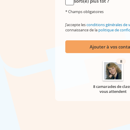
sorti(e) plus tôt ?
* Champs obligatoires
J'accepte les
conditions générales de 
connaissance de la
politique de confid
Ajouter à vos conta
8
8 camarades de clas
vous attendent