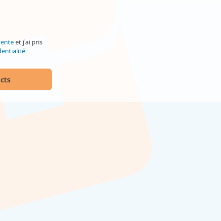
vente
et j'ai pris
entialité
.
cts