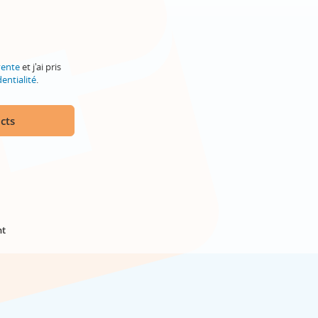
vente
et j'ai pris
entialité
.
cts
nt