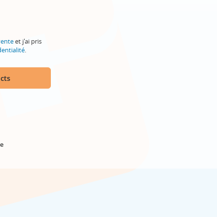
vente
et j'ai pris
entialité
.
cts
e