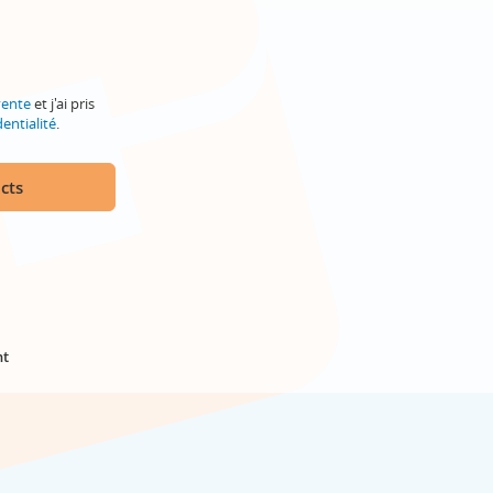
vente
et j'ai pris
entialité
.
cts
nt