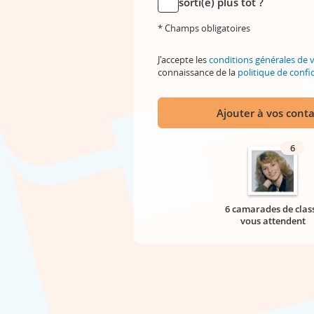
sorti(e) plus tôt ?
* Champs obligatoires
J'accepte les
conditions générales de 
connaissance de la
politique de confid
Ajouter à vos conta
6
6 camarades de clas
vous attendent