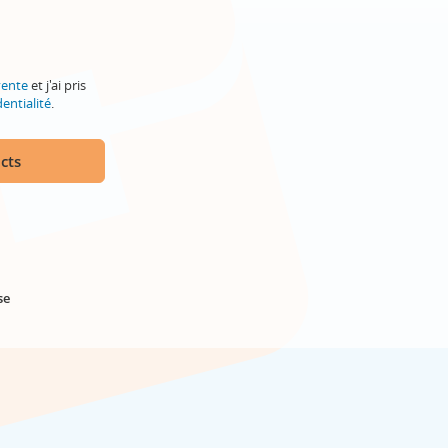
vente
et j'ai pris
entialité
.
cts
se