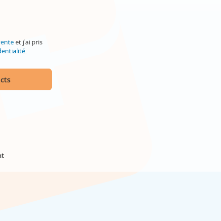
vente
et j'ai pris
entialité
.
cts
nt