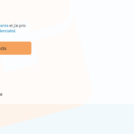
vente
et j'ai pris
entialité
.
cts
nt