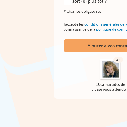
sorti(e) plus tôt ?
* Champs obligatoires
J'accepte les
conditions générales de 
connaissance de la
politique de confid
Ajouter à vos conta
43
43 camarades de
classe vous attende